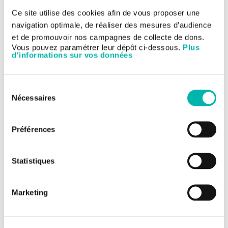
Ce site utilise des cookies afin de vous proposer une
navigation optimale, de réaliser des mesures d’audience
et de promouvoir nos campagnes de collecte de dons.
Vous pouvez paramétrer leur dépôt ci-dessous.
Plus
d'informations sur vos données
Sélection
18/04/2017
Nécessaires
du
Droits des patients : personne de
consentement
confiance et directives anticipées
Préférences
La Journée européenne des droits des patients, fixée au 18
avril, est l'occasion de mettre en lumière deux droits parfois
mal connus des patients : la personne de confiance et les
Statistiques
directives anticipées.
Marketing