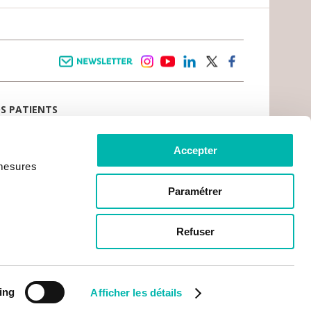
Newsletter
instagram
youtube
linkedin
twitter
facebook
OS PATIENTS
E D’ACCUEIL
AIL PATIENT
 VIVRE LE CANCER
Accepter
CE PATIENTS ET AIDANTS
 mesures
TS DU PATIENT
CRATIE SANITAIRE
RCHES ADMINISTRATIVES
Paramétrer
MENT EN LIGNE
OS PRATIQUES
 GR1 – VILLEJUIF
Refuser
S GR2 – CHEVILLY LARUE
DE L'INSTITUT
CES SUR PLACE
RGEMENT
CIATIONS
ing
Afficher les détails
ACTS