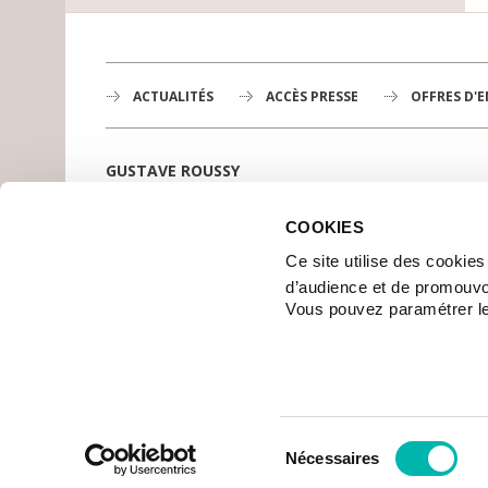
ACTUALITÉS
ACCÈS PRESSE
OFFRES D'
GUSTAVE ROUSSY
1er centre de lutte contre le cancer en Europe,
3200 professionnels mobilisés
COOKIES
PLAN DE GUSTAVE ROUSSY
Ce site utilise des cookie
SE RENDRE À GUSTAVE ROUSSY
d’audience et de promouvo
CONTACT
Vous pouvez paramétrer l
| © 2006-2017 GUSTAVE ROUSSY - TOUS DROITS RÉSERVÉS
CRÉDITS
PLAN DU SITE
MENTIONS LÉGALES
DONNÉES PERSONNEL
Sélection
Nécessaires
du