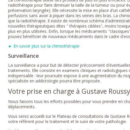
radiothérapie pour faire diminuer la taille de la tumeur ou pour é
préservation laryngée). Elle nécessite la mise en place d'un cath
perfusions sans avoir à piquer dans les veines des bras. La chim
que la radiothérapie. Il existe de nombreux schéma d'administrat
nouvelles thérapeutiques dites " thérapies ciblées", moins toxiqu
plus en plus utilisées. Enfin, lorsque les médicaments "classiques
pouvez bénéficier de nouveaux médicaments dans le cadre d'ess
► En savoir plus sur la chimiothérapie
Surveillance
La surveillance a pour but de détecter précocement d'éventuelles 
traitements. Elle consiste en examens cliniques et radiologiques ré
indispensable : leur poursuite expose à une augmentation du ris
spécialisée en addictologie pourra être proposée.
Votre prise en charge à Gustave Rouss
Nous faisons tous les efforts possibles pour vous prendre en cha
déplacements.
Vous serez accueilli sur le Plateau de consultations de Gustave
votre référent pour le traitement et le suivi de votre pathologie.