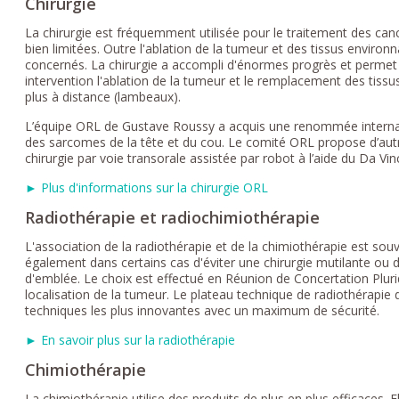
Chirurgie
La chirurgie est fréquemment utilisée pour le traitement des ca
bien limitées. Outre l'ablation de la tumeur et des tissus environ
concernés. La chirurgie a accompli d'énormes progrès et permet 
intervention l'ablation de la tumeur et le remplacement des tissus
plus à distance (lambeaux).
L’équipe ORL de Gustave Roussy a acquis une renommée internatio
des sarcomes de la tête et du cou. Le comité ORL propose d’autr
chirurgie par voie transorale assistée par robot à l’aide du Da Vinc
► Plus d'informations sur la chirurgie ORL
Radiothérapie et radiochimiothérapie
L'association de la radiothérapie et de la chimiothérapie est souv
également dans certains cas d'éviter une chirurgie mutilante ou 
d'emblée. Le choix est effectué en Réunion de Concertation Pluridi
localisation de la tumeur. Le plateau technique de radiothérapi
techniques les plus innovantes avec un maximum de sécurité.
► En savoir plus sur la radiothérapie
Chimiothérapie
La chimiothérapie utilise des produits de plus en plus efficaces. El