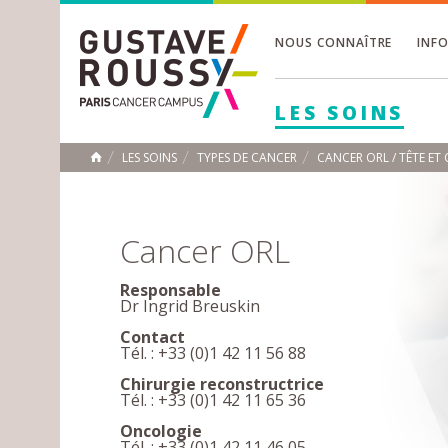
NOUS CONNAÎTRE
INF
Toggle
Toggle
LES SOINS
Toggle
LES SOINS
TYPES DE CANCER
CANCER ORL / TÊTE ET
ACCUEIL
Toggle
Cancer ORL
Responsable
Dr Ingrid Breuskin
Contact
Tél. : +33 (0)1 42 11 56 88
Chirurgie reconstructrice
Tél. : +33 (0)1 42 11 65 36
Oncologie
Tél. : +33 (0)1 42 11 46 05