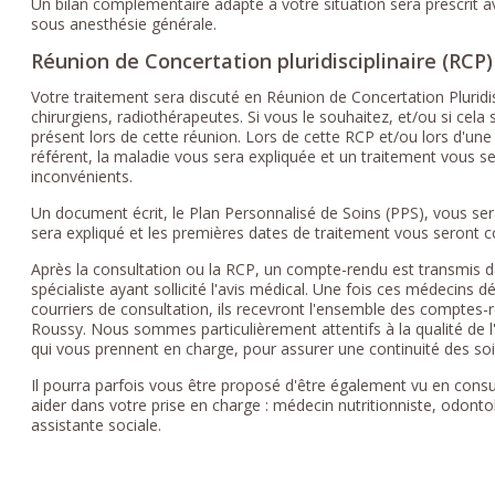
Un bilan complémentaire adapté à votre situation sera prescrit
sous anesthésie générale.
Réunion de Concertation pluridisciplinaire (RCP)
Votre traitement sera discuté en Réunion de Concertation Plurid
chirurgiens, radiothérapeutes. Si vous le souhaitez, et/ou si cela 
présent lors de cette réunion. Lors de cette RCP et/ou lors d'u
référent, la maladie vous sera expliquée et un traitement vous 
inconvénients.
Un document écrit, le Plan Personnalisé de Soins (PPS), vous se
sera expliqué et les premières dates de traitement vous seront
Après la consultation ou la RCP, un compte-rendu est transmis da
spécialiste ayant sollicité l'avis médical. Une fois ces médecins
courriers de consultation, ils recevront l'ensemble des comptes
Roussy. Nous sommes particulièrement attentifs à la qualité de 
qui vous prennent en charge, pour assurer une continuité des so
Il pourra parfois vous être proposé d'être également vu en consul
aider dans votre prise en charge : médecin nutritionniste, odonto
assistante sociale.