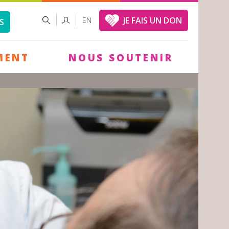
FORMULAIRE
RECHERCHER
JE FAIS UN DON
EN
S
DE
RECHERCHE
MENT
NOUS SOUTENIR