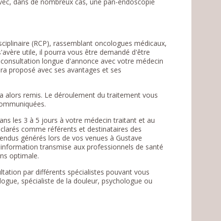
 avec, dans de nombreux cas, une pan-endoscopie
isciplinaire (RCP), rassemblant oncologues médicaux,
s'avère utile, il pourra vous être demandé d'être
ne consultation longue d'annonce avec votre médecin
sera proposé avec ses avantages et ses
ra alors remis. Le déroulement du traitement vous
 communiquées.
ns les 3 à 5 jours à votre médecin traitant et au
 déclarés comme référents et destinataires des
-rendus générés lors de vos venues à Gustave
l'information transmise aux professionnels de santé
ins optimale.
tation par différents spécialistes pouvant vous
logue, spécialiste de la douleur, psychologue ou