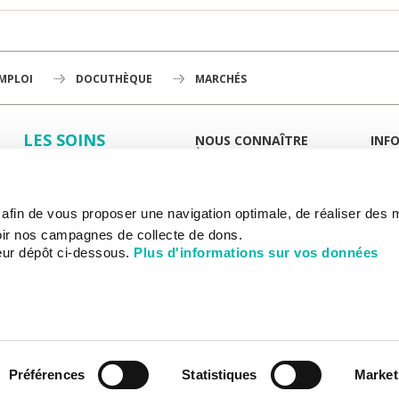
EMPLOI
DOCUTHÈQUE
MARCHÉS
LES SOINS
NOUS CONNAÎTRE
INF
À LA UNE
GUID
LA RECHERCHE
L'INSTITUT
PORT
HISTOIRE
MIEUX
L'ENSEIGNEMENT
GOUVERNANCE
ESPA
s afin de vous proposer une navigation optimale, de réaliser des
PLAN STRATÉGIQUE 2030
DROI
NOUS SOUTENIR
DÉPARTEMENTS
DÉMO
ir nos campagnes de collecte de dons.
HÔPITAL DE CHEVILLY-LARUE
DÉMA
eur dépôt ci-dessous.
Plus d'informations sur vos données
RAPPORTS D'ACTIVITÉ
PAIE
INF
PARTENARIATS
ACCÈS
CANCER AU TRAVAIL
ACCÈ
RECRUTEMENT
LES
PLAN 
SERVI
HÉBE
ASSO
Préférences
Statistiques
Market
CONT