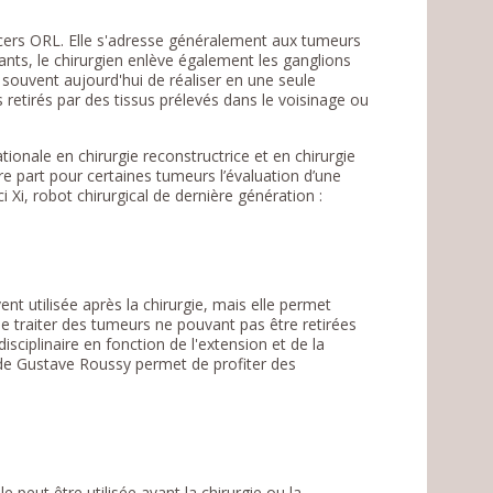
ncers ORL. Elle s'adresse généralement aux tumeurs
nants, le chirurgien enlève également les ganglions
souvent aujourd'hui de réaliser en une seule
 retirés par des tissus prélevés dans le voisinage ou
nale en chirurgie reconstructrice et en chirurgie
e part pour certaines tumeurs l’évaluation d’une
i Xi, robot chirurgical de dernière génération :
ent utilisée après la chirurgie, mais elle permet
de traiter des tumeurs ne pouvant pas être retirées
sciplinaire en fonction de l'extension et de la
e de Gustave Roussy permet de profiter des
le peut être utilisée avant la chirurgie ou la