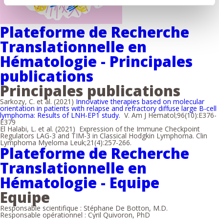
Plateforme de Recherche
Translationnelle en
Hématologie - Principales
publications
Principales publications
Sarkozy, C. et al. (2021)
Innovative therapies based on molecular
orientation in patients with relapse and refractory diffuse large B-cell
lymphoma: Results of LNH-EP1 study.
V. Am J Hematol;96(10):E376-
E379
El Halabi, L. et al. (2021) Expression of the Immune Checkpoint
Regulators LAG-3 and TIM-3 in Classical Hodgkin Lymphoma. Clin
Lymphoma Myeloma Leuk;21(4):257-266.
Plateforme de Recherche
Translationnelle en
Hématologie - Equipe
Equipe
Responsable scientifique : Stéphane De Botton, M.D.
Responsable opérationnel : Cyril Quivoron, PhD