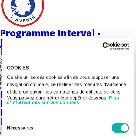
Programme Interval -
Journée de transition
La journée de transition
La journée de transition est une journée
d’information et
d’interactions
qui est proposée à tous les patients qui viennent de
terminer leur traitement initial du cancer.
COOKIES
Elle est organisée autour d’ateliers en petits groupes et d'une
consultation individuelle. Les principaux thèmes abordés sont :
Ce site utilise des cookies afin de vous proposer une
l’organisation du suivi ultérieur, l’hormonothérapie, la nutrition,
l’activité physique, les aspects psychologiques et la sexualité après
navigation optimale, de réaliser des mesures d’audience
cancer.
Biologie Cellulaire des
et de promouvoir nos campagnes de collecte de dons.
Vous pouvez paramétrer leur dépôt ci-dessous.
Plus
Réseaux d’Organites -
d'informations sur vos données
Publications
Publications récentes
Sélection
Nécessaires
Lachuer H, Le L, Lévêque-Fort S, Goud B,
Schauer K*
. Spatial
du
organization of lysosomal exocytosis relies on membrane tension