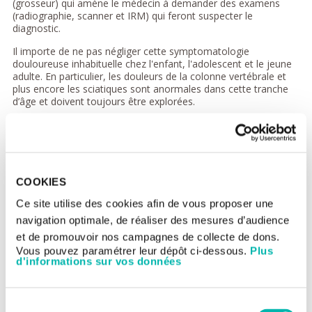
(grosseur) qui amène le médecin à demander des examens
(radiographie, scanner et IRM) qui feront suspecter le
diagnostic.
Il importe de ne pas négliger cette symptomatologie
douloureuse inhabituelle chez l'enfant, l'adolescent et le jeune
adulte. En particulier, les douleurs de la colonne vertébrale et
plus encore les sciatiques sont anormales dans cette tranche
d’âge et doivent toujours être explorées.
Les autres signes dépendent de l’atteinte des organes de
voisinage (proches de la tumeur) :
Les lésions du sacrum ou du bassin peuvent évoluer sans
douleur jusqu'à provoquer des troubles neurologiques par
COOKIES
compression nerveuse ou mécanique (troubles moteurs,
de la miction ou de la défécation).
Ce site utilise des cookies afin de vous proposer une
Une tumeur d'une côte qui se développe uniquement dans
navigation optimale, de réaliser des mesures d’audience
le thorax peut se manifester par des troubles respiratoires
et de promouvoir nos campagnes de collecte de dons.
ou par un épanchement dans la plèvre (liquide autour du
Vous pouvez paramétrer leur dépôt ci-dessous.
Plus
poumon).
d'informations sur vos données
Une tumeur de la colonne vertébrale peut se manifester
par des signes de compression de la moelle épinière ou
d’une racine nerveuse.
Sélection