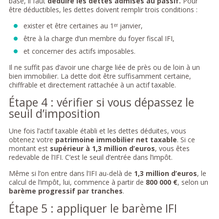
base, il faut
déduire les dettes admises au passif.
Pour
être déductibles, les dettes doivent remplir trois conditions :
exister et être certaines au 1ᵉʳ janvier,
être à la charge d’un membre du foyer fiscal IFI,
et concerner des actifs imposables.
Il ne suffit pas d’avoir une charge liée de près ou de loin à un
bien immobilier. La dette doit être suffisamment certaine,
chiffrable et directement rattachée à un actif taxable.
Étape 4 : vérifier si vous dépassez le
seuil d’imposition
Une fois l’actif taxable établi et les dettes déduites, vous
obtenez votre
patrimoine immobilier net taxable
. Si ce
montant est
supérieur à 1,3 million d’euros
, vous êtes
redevable de l’IFI. C’est le seuil d’entrée dans l’impôt.
Même si l’on entre dans l’IFI au-delà de
1,3 million d’euros
, le
calcul de l’impôt, lui, commence à partir de
800 000 €
, selon un
barème progressif par tranches
.
Étape 5 : appliquer le barème IFI