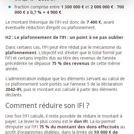
fraction comprise entre
1 300 000 €
et
2 000 000 €
:
700
000 € x 0,7 % = 4 900 €
.
Le montant théorique de l’IFI est donc de
7 400 €
, avant
éventuelle réduction d’impôt ou plafonnement.
H2 :
Le plafonnement de l’IFI : un point à ne pas oublier
Dans certains cas, l’IFI peut être réduit par le mécanisme du
plafonnement
. L’objectif est d’éviter que le total formé par
l’IFI et certains impôts dus au titre des revenus de l’année
précédente ne dépasse
75 % des revenus
de cette même
année.
L’administration indique que les éléments servant au calcul de
ce plafonnement sont portés sur l’annexe 5 de la déclaration
2042-IFI
, puis le montant est calculé à partir des éléments
déclarés.
Comment réduire son IFI ?
Une fois l’IFI calculé, il reste possible de réduire le montant à
payer. Le levier le plus connu est le
don IFI
. La loi permet
d’imputer sur l’IFI
75 % du montant des dons effectués
au
profit d’organismes éligibles, dans la limite de
50 000 € de