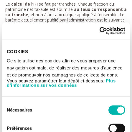
Le
calcul de l’IFI
se fait par tranches. Chaque fraction du
patrimoine net taxable est soumise
au taux correspondant à
sa tranche
, et non à un taux unique appliqué à l’ensemble. Le
barème actuellement publié par l’administration est le suivant :
Fraction du patrimoine
Taux d’imposition
net taxable
COOKIES
Jusqu'à 800 000 €
0 %
Ce site utilise des cookies afin de vous proposer une
navigation optimale, de réaliser des mesures d’audience
De 800 000 à 1 300 000 €
0,50 %
et de promouvoir nos campagnes de collecte de dons.
Vous pouvez paramétrer leur dépôt ci-dessous.
Plus
De 1 300 000 à 2 570 000 €
0,70 %
d'informations sur vos données
De 2 570 000 € à 5 000 000
1 %
€
Sélection
Nécessaires
du
De 5 000 000 € à 10 000
1,25 %
000 €
consentement
Préférences
Au-delà de 10 000 000 €
1,50 %