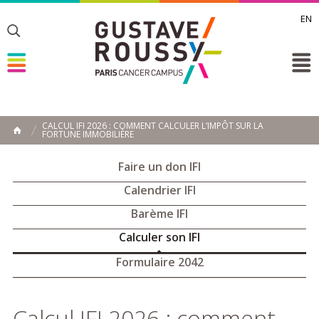
EN
Toggle
Toggle
Toggle
CALCUL IFI 2026 : COMMENT CALCULER L’IMPÔT SUR LA
FORTUNE IMMOBILIÈRE
ACCUEIL
Toggle
Faire un don IFI
Calendrier IFI
Barème IFI
Calculer son IFI
Formulaire 2042
Calcul IFI 2026 : comment