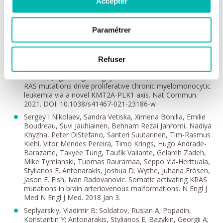
Accepter
Ezequiel Tolosa, Alexis Vedder, Luciana Almada, Andrey
Yurchenko, Ismael Padioleau, Bonnie Alver, Giacomo
Coltro, Moritz Binder, Stephanie Safgren, Isaac Horn,
Paramétrer
Xiaona You, Nathalie Droin, Eric Solary, Maria Balasis,
Kurt Berger, Christopher Pin, Thomas Witzig, Ajinkya
Buradkar, Mr. Ryan Carr, Peter Valent, Abhishek
Mangaonkar, Keith Robertson, Matthew Howard, Scott
Refuser
Kaufmann, Martin Fernandez-Zapico, Klaus Geissler, Eric
Padron, Jing Zhang, Sergey Nikolaev*, Mrinal Patnaik*.
RAS mutations drive proliferative chronic myelomonocytic
leukemia via a novel KMT2A-PLK1 axis. Nat Commun.
2021. DOI: 10.1038/s41467-021-23186-w
Sergey I Nikolaev, Sandra Vetiska, Ximena Bonilla, Emilie
Boudreau, Suvi Jauhiainen, Behnam Rezai Jahromi, Nadiya
Khyzha, Peter DiStefano, Santeri Suutarinen, Tim-Rasmus
Kiehl, Vitor Mendes Pereira, Timo Krings, Hugo Andrade-
Barazarte, Takyee Tung, Taufik Valiante, Gelareh Zadeh,
Mike Tymianski, Tuomas Rauramaa, Seppo Ylä-Herttuala,
Stylianos E. Antonarakis, Joshua D. Wythe, Juhana Frösen,
Jason E. Fish, Ivan Radovanovic. Somatic activating KRAS
mutations in brain arteriovenous malformations. N Engl J
Med N Engl J Med. 2018 Jan 3.
Seplyarskiy, Vladimir B; Soldatov, Ruslan A; Popadin,
Konstantin Y; Antonarakis, Stylianos E; Bazykin, Georgii A;