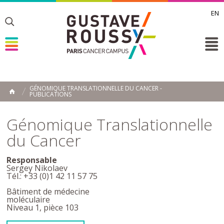
EN
Toggle
Toggle
Toggle
GÉNOMIQUE TRANSLATIONNELLE DU CANCER -
PUBLICATIONS
ACCUEIL
Toggle
Génomique Translationnelle
du Cancer
Responsable
Sergey Nikolaev
Tél.: +33 (0)1 42 11 57 75
Bâtiment de médecine
moléculaire
Niveau 1, pièce 103