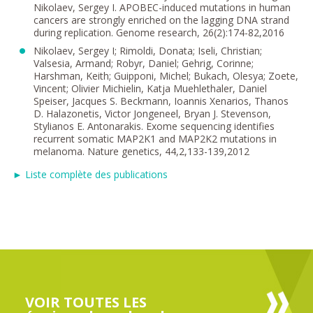
Nikolaev, Sergey I. APOBEC-induced mutations in human
cancers are strongly enriched on the lagging DNA strand
during replication. Genome research, 26(2):174-82,2016
Nikolaev, Sergey I; Rimoldi, Donata; Iseli, Christian;
Valsesia, Armand; Robyr, Daniel; Gehrig, Corinne;
Harshman, Keith; Guipponi, Michel; Bukach, Olesya; Zoete,
Vincent; Olivier Michielin, Katja Muehlethaler, Daniel
Speiser, Jacques S. Beckmann, Ioannis Xenarios, Thanos
D. Halazonetis, Victor Jongeneel, Bryan J. Stevenson,
Stylianos E. Antonarakis. Exome sequencing identifies
recurrent somatic MAP2K1 and MAP2K2 mutations in
melanoma. Nature genetics, 44,2,133-139,2012
► Liste complète des publications
VOIR TOUTES LES