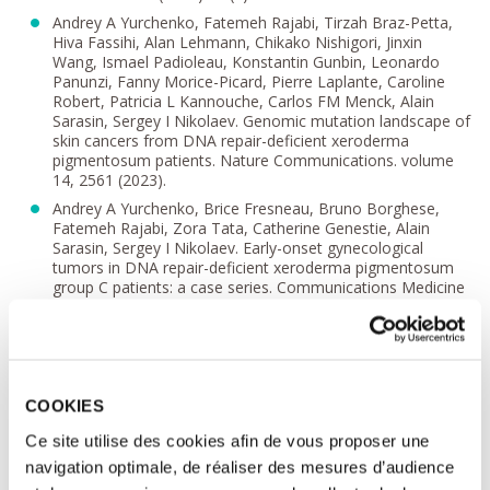
Andrey A Yurchenko, Fatemeh Rajabi, Tirzah Braz-Petta,
Hiva Fassihi, Alan Lehmann, Chikako Nishigori, Jinxin
Wang, Ismael Padioleau, Konstantin Gunbin, Leonardo
Panunzi, Fanny Morice-Picard, Pierre Laplante, Caroline
Robert, Patricia L Kannouche, Carlos FM Menck, Alain
Sarasin, Sergey I Nikolaev. Genomic mutation landscape of
skin cancers from DNA repair-deficient xeroderma
pigmentosum patients. Nature Communications. volume
14, 2561 (2023).
Andrey A Yurchenko, Brice Fresneau, Bruno Borghese,
Fatemeh Rajabi, Zora Tata, Catherine Genestie, Alain
Sarasin, Sergey I Nikolaev. Early-onset gynecological
tumors in DNA repair-deficient xeroderma pigmentosum
group C patients: a case series. Communications Medicine
volume 3, Article number: 109 (2023)
Andrey A Yurchenko, Oltin T Pop, Meriem Ighilahriz, Ismael
Padioleau, Fatemeh Rajabi, Hayley J Sharpe, Nicolas
Poulalhon, Brigitte Dreno, Amir Khammari, Marc Delord,
Antonio Alberdi, Nadem Soufir, Maxime Battistella, Samia
COOKIES
Mourah, Fanny Bouquet, Ariel Savina, Andrej Besse, Max
Mendez-Lopez, Florent Grange, Sandrine Monestier,
Ce site utilise des cookies afin de vous proposer une
Laurent Mortier, Nicolas Meyer, Caroline Dutriaux,
navigation optimale, de réaliser des mesures d’audience
Caroline Robert, Philippe Saïag, Florian Herms, Fred de