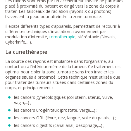
Les rayons sont émis par un accélérateur linéaire de particules
placé à proximité du patient et dirigé vers la zone du corps à
traiter. Les faisceaux de radiation (rayons X ou photons)
traversent la peau pour atteindre la zone tumorale.
Il existe différents types d’appareils, permettant de recourir à
différentes techniques d’irradiation : rayonnement par
modulation d’intensité,
tomothérapie
, stéréotaxie (Novalis,
Cyberknife,…).
La curiethérapie
La source des rayons est implantée dans l’organisme, au
contact ou à l’intérieur même de la tumeur. Ce traitement est
optimal pour cibler la zone tumorale sans trop irradier les
organes situés à proximité. Cette technique n'est utilisée que
pour traiter des tumeurs situées dans certaines zones du
corps, et principalement :
les cancers gynécologiques (col utérin, utérus, vulve,
vagin,...) ;
les cancers urogénitaux (prostate, verge,...) ;
les cancers ORL (lèvre, nez, langue, voile du palais,...) ;
les cancers digestifs (canal anal, oesophage,...) ;