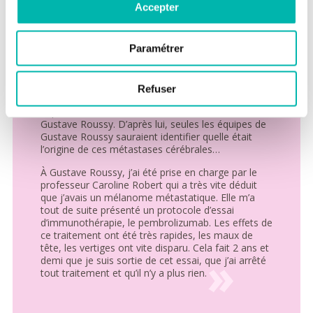
loin d’être gagné. En 2013, j’ai subitement été prise
Accepter
de nausées, d’une forte sensation de grosse tête
et de violents vertiges qui provoquaient des chutes
inopinées.
Paramétrer
L’IRM que mon médecin m’a prescrite avait montré
que mon cerveau était envahi de métastases.
Transportée en urgence à l’hôpital Sainte-Anne, j’ai
Refuser
été opérée et ils ont pu extraire deux métastases
importantes. Le médecin s’est alors tourné vers
Gustave Roussy. D’après lui, seules les équipes de
Gustave Roussy sauraient identifier quelle était
l’origine de ces métastases cérébrales…
À Gustave Roussy, j’ai été prise en charge par le
professeur Caroline Robert qui a très vite déduit
que j’avais un mélanome métastatique. Elle m’a
tout de suite présenté un protocole d’essai
d’immunothérapie, le pembrolizumab. Les effets de
ce traitement ont été très rapides, les maux de
tête, les vertiges ont vite disparu. Cela fait 2 ans et
demi que je suis sortie de cet essai, que j’ai arrêté
tout traitement et qu’il n’y a plus rien.